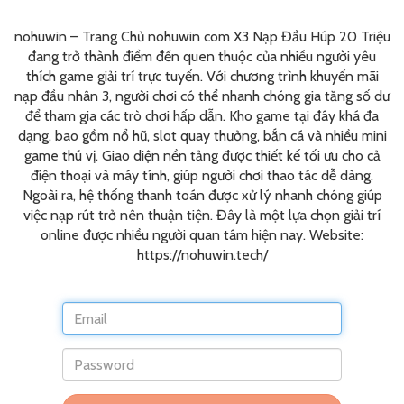
nohuwin – Trang Chủ nohuwin com X3 Nạp Đầu Húp 20 Triệu
đang trở thành điểm đến quen thuộc của nhiều người yêu
thích game giải trí trực tuyến. Với chương trình khuyến mãi
nạp đầu nhân 3, người chơi có thể nhanh chóng gia tăng số dư
để tham gia các trò chơi hấp dẫn. Kho game tại đây khá đa
dạng, bao gồm nổ hũ, slot quay thưởng, bắn cá và nhiều mini
game thú vị. Giao diện nền tảng được thiết kế tối ưu cho cả
điện thoại và máy tính, giúp người chơi thao tác dễ dàng.
Ngoài ra, hệ thống thanh toán được xử lý nhanh chóng giúp
việc nạp rút trở nên thuận tiện. Đây là một lựa chọn giải trí
online được nhiều người quan tâm hiện nay. Website:
https://nohuwin.tech/
Do