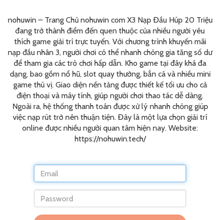
nohuwin – Trang Chủ nohuwin com X3 Nạp Đầu Húp 20 Triệu
đang trở thành điểm đến quen thuộc của nhiều người yêu
thích game giải trí trực tuyến. Với chương trình khuyến mãi
nạp đầu nhân 3, người chơi có thể nhanh chóng gia tăng số dư
để tham gia các trò chơi hấp dẫn. Kho game tại đây khá đa
dạng, bao gồm nổ hũ, slot quay thưởng, bắn cá và nhiều mini
game thú vị. Giao diện nền tảng được thiết kế tối ưu cho cả
điện thoại và máy tính, giúp người chơi thao tác dễ dàng.
Ngoài ra, hệ thống thanh toán được xử lý nhanh chóng giúp
việc nạp rút trở nên thuận tiện. Đây là một lựa chọn giải trí
online được nhiều người quan tâm hiện nay. Website:
https://nohuwin.tech/
Do