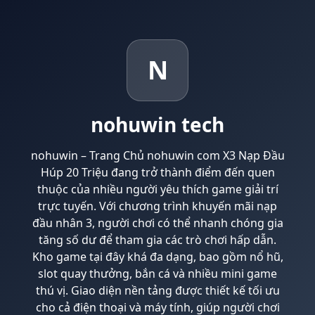
N
nohuwin tech
nohuwin – Trang Chủ nohuwin com X3 Nạp Đầu
Húp 20 Triệu đang trở thành điểm đến quen
thuộc của nhiều người yêu thích game giải trí
trực tuyến. Với chương trình khuyến mãi nạp
đầu nhân 3, người chơi có thể nhanh chóng gia
tăng số dư để tham gia các trò chơi hấp dẫn.
Kho game tại đây khá đa dạng, bao gồm nổ hũ,
slot quay thưởng, bắn cá và nhiều mini game
thú vị. Giao diện nền tảng được thiết kế tối ưu
cho cả điện thoại và máy tính, giúp người chơi